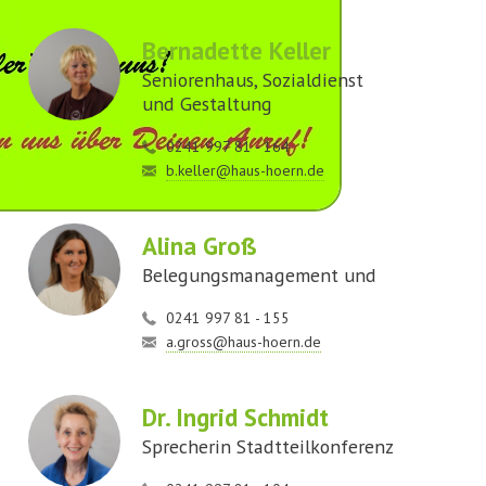
Bernadette Keller
Seniorenhaus, Sozialdienst
und Gestaltung
0241 997 81 - 164
b.keller@haus-hoern.de
Alina Groß
Belegungsmanagement und
0241 997 81 - 155
a.gross@haus-hoern.de
Dr. Ingrid Schmidt
Sprecherin Stadtteilkonferenz