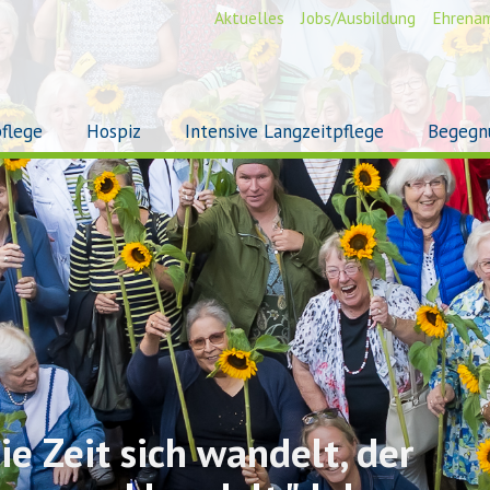
Aktuelles
Jobs/Ausbildung
Ehrena
flege
Hospiz
Intensive Langzeitpflege
Begegn
ie Zeit sich wandelt, der