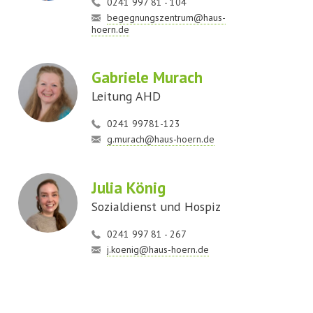
0241 997 81 - 104
begegnungszentrum@haus-
hoern.de
Gabriele Murach
Leitung AHD
0241 99781-123
g.murach@haus-hoern.de
Julia König
Sozialdienst und Hospiz
0241 997 81 - 267
j.koenig@haus-hoern.de