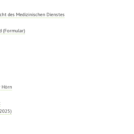
cht des Medizinischen Dienstes
d (Formular)
r Hörn
t
 2025)